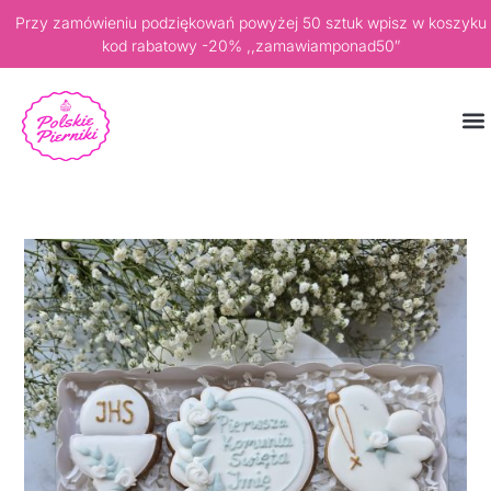
Przy zamówieniu podziękowań powyżej 50 sztuk wpisz w koszyku
kod rabatowy -20% ,,zamawiamponad50″