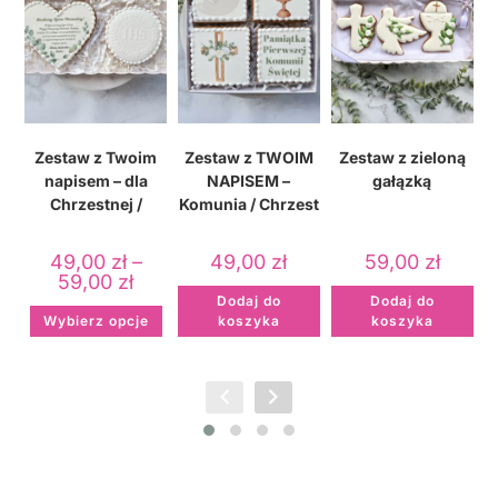
Zestaw z Twoim
Zestaw z TWOIM
Zestaw z zieloną
Z
napisem – dla
NAPISEM –
gałązką
Chrzestnej /
Komunia / Chrzest
Chrzestnego /
/ Podziękowanie
Chrześnicy /
49,00
zł
–
49,00
zł
59,00
zł
Chrześniaka
59,00
zł
Dodaj do
Dodaj do
Wybierz opcje
koszyka
koszyka