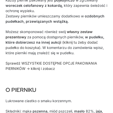
Każdy piernik pakowany jest
pojedynczo
w zgrzewany
woreczek celofanowy z kokardą,
który zapewnia świeżość i
ochronę wypieku.
Zestawy pierników umieszczamy dodatkowo w
ozdobnych
pudełkach, przewiązanych wstążką.
Możesz skomponować również swój
własny zestaw
prezentowy
za pomocą dostępnych pierników,
w pudełku,
które dobierzesz na innej aukcji
(kliknij tu żeby dodać
pudełko do koszyka).
W komentarzu do zamówienia wpisz,
które pierniki mają znaleźć się w pudełku.
Sprawdź WSZYSTKIE DOSTĘPNE OPCJE PAKOWANIA
PIERNIKÓW -> kliknij i zobacz
O PIERNIKU
Lukrowane ciastko o smaku korzennym.
Składniki: mąka
pszenna,
miód pszczeli,
masło
82%,
jaja,