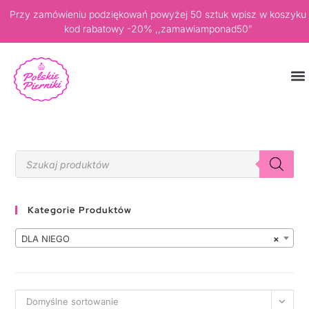
Przy zamówieniu podziękowań powyżej 50 sztuk wpisz w koszyku
kod rabatowy -20% ,,zamawiamponad50″
Kategorie Produktów
DLA NIEGO
×
Domyślne sortowanie