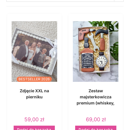
BESTSELLER 2026
Zdjęcie XXL na
Zestaw
pierniku
majsterkowicza
premium (whiskey,
zegarek, narzędzia)
59,00
zł
69,00
zł
Dodaj do koszyka
Dodaj do koszyka