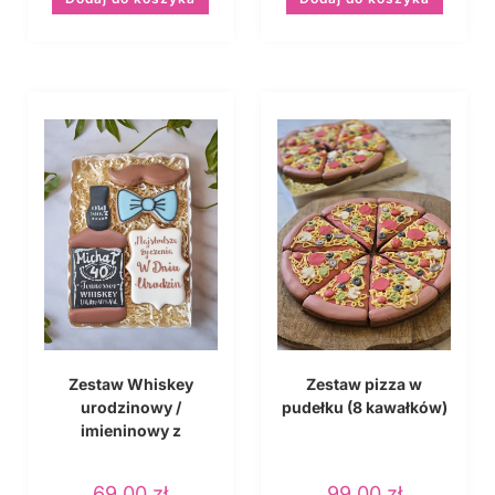
Zestaw Whiskey
Zestaw pizza w
urodzinowy /
pudełku (8 kawałków)
imieninowy z
personalizacją
69,00
zł
99,00
zł