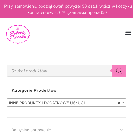
Przy zamówieniu podziękowań powyżej 50 sztuk wpisz w koszyku
kod rabatowy -20% ,,zamawiamponad50″
Kategorie Produktów
INNE PRODUKTY I DODATKOWE USŁUGI
×
Domyślne sortowanie