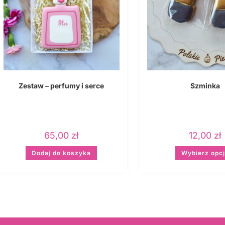
Zestaw – perfumy i serce
Szminka
65,00
zł
12,00
zł
Dodaj do koszyka
Wybierz opc