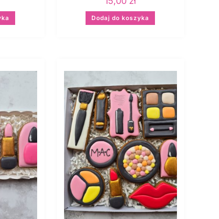
15,00
zł
yka
Dodaj do koszyka