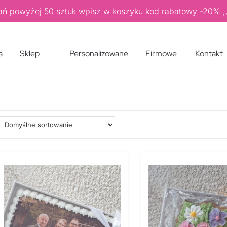
ań powyżej 50 sztuk wpisz w koszyku kod rabatowy -20%
a
Sklep
Personalizowane
Firmowe
Kontakt