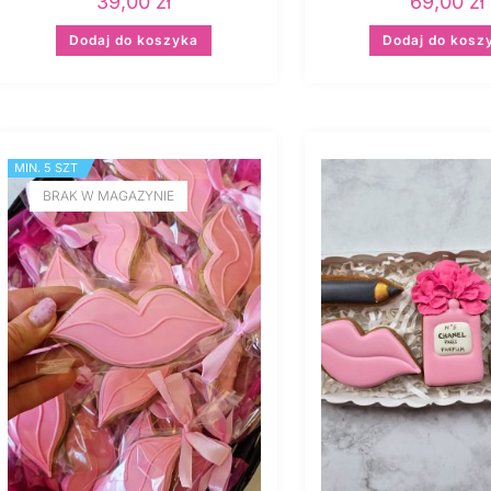
39,00
zł
69,00
zł
Dodaj do koszyka
Dodaj do kosz
MIN. 5 SZT
BRAK W MAGAZYNIE