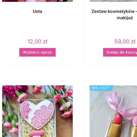
Usta
Zestaw kosmetyków –
makijaż
12,00
zł
59,00
zł
Wybierz opcje
Dodaj do kosz
MIN. 5 SZT