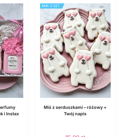
MIN. 5 SZT
Perfumy
Miś z serduszkami – różowy +
k i Instax
Twój napis