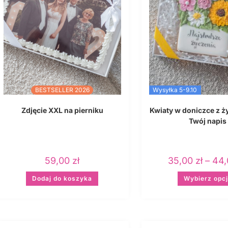
BESTSELLER 2026
Wysyłka 5-9.10
Zdjęcie XXL na pierniku
Kwiaty w doniczce z ż
Twój napis
59,00
zł
35,00
zł
–
44
Dodaj do koszyka
Wybierz opc