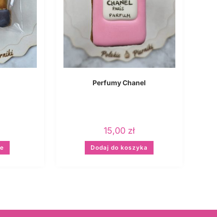
Perfumy Chanel
15,00
zł
je
Dodaj do koszyka