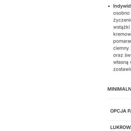
Indywid
osobno 
życzeni
wstążki 
kremowy,
pomarań
ciemny z
oraz św
własną 
zostawi
MINIMALN
OPCJA 
LUKROW