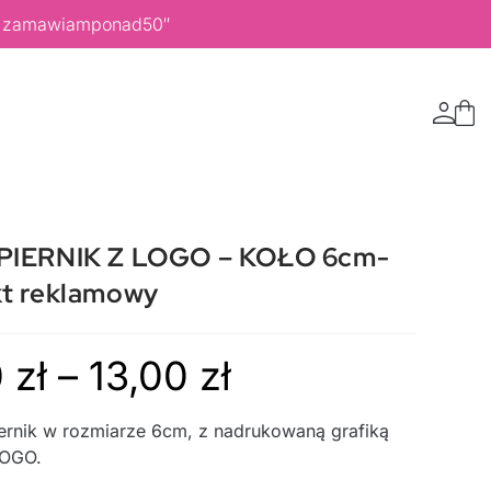
 ,,zamawiamponad50″
PIERNIK Z LOGO – KOŁO 6cm-
t reklamowy
0
zł
–
13,00
zł
iernik w rozmiarze 6cm, z nadrukowaną
grafiką
LOGO.