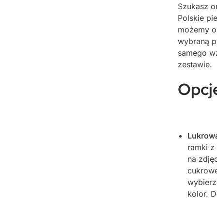
Szukasz or
Polskie pi
możemy o
wybraną pr
samego wz
zestawie.
Opcje
Lukrowa
ramki z
na zdję
cukroweg
wybierz
kolor. 