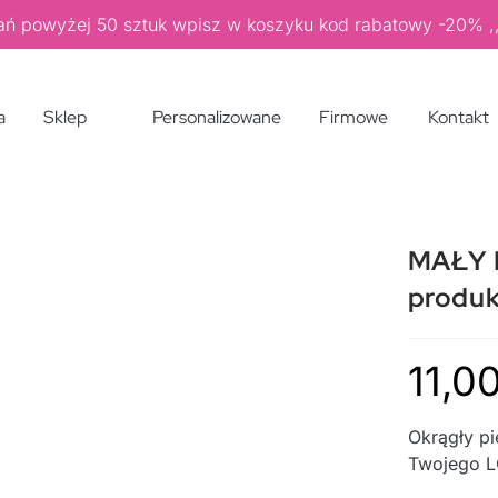
ań powyżej 50 sztuk wpisz w koszyku kod rabatowy -20%
a
Sklep
Personalizowane
Firmowe
Kontakt
MAŁY 
produk
11,0
Okrągły p
Twojego 