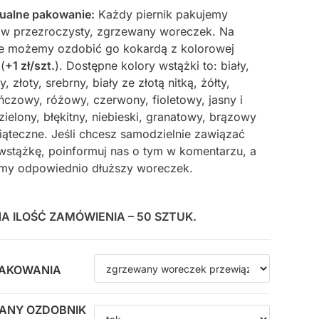
ualne pakowanie:
Każdy piernik pakujemy
w przezroczysty, zgrzewany woreczek. Na
e możemy ozdobić go kokardą z kolorowej
(
+1 zł/szt.
). Dostępne kolory wstążki to: biały,
 złoty, srebrny, biały ze złotą nitką, żółty,
czowy, różowy, czerwony, fioletowy, jasny i
ielony, błękitny, niebieski, granatowy, brązowy
iąteczne. Jeśli chcesz samodzielnie zawiązać
wstążkę, poinformuj nas o tym w komentarzu, a
my odpowiednio dłuższy woreczek.
A ILOŚĆ ZAMÓWIENIA – 50 SZTUK.
PAKOWANIA
ANY OZDOBNIK