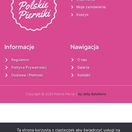
Moje zamówienia
Koszyk
Informacje
Nawigacja
Regulamin
O nas
Polityka Prywatności
Galeria
Dostawa i Płatność
Kontakt
Copyright © 2025 Polskie Pierniki |
by Jelly Solutions
Ta strona korzysta z ciasteczek aby świadczyć usługi na