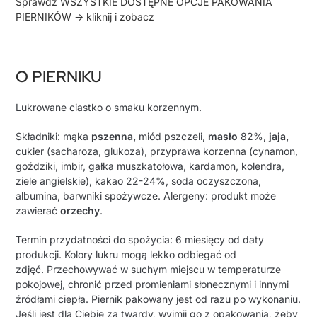
Sprawdź WSZYSTKIE DOSTĘPNE OPCJE PAKOWANIA
PIERNIKÓW -> kliknij i zobacz
O PIERNIKU
Lukrowane ciastko o smaku korzennym.
Składniki: mąka
pszenna,
miód pszczeli,
masło
82%,
jaja,
cukier (sacharoza, glukoza), przyprawa korzenna (
cynamon,
goździki, imbir, gałka muszkatołowa, kardamon, kolendra,
ziele angielskie
),
kakao 22-24%,
soda oczyszczona,
albumina, barwniki spożywcze.
Alergeny: produkt może
zawierać
orzechy
.
Termin przydatności do spożycia: 6 miesięcy od daty
produkcji.
Kolory lukru mogą lekko odbiegać od
zdjęć.
Przechowywać w suchym miejscu w temperaturze
pokojowej, chronić przed promieniami słonecznymi i innymi
źródłami ciepła.
Piernik pakowany jest od razu po wykonaniu.
Jeśli jest dla Ciebie za twardy, wyjmij go z opakowania, żeby