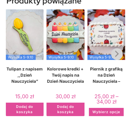
Produkty powiązane
Wysyłka 5-9.10
Wysyłka 5-9.10
Wysyłka 5-9.10
Tulipan z napisem
Kolorowe kredki +
Piernik z grafiką
,,Dzień
Twój napis na
na Dzień
Nauczyciela”
Dzień Nauczyciela
Nauczyciela –
wzór 3
15,00
zł
30,00
zł
25,00
zł
–
34,00
zł
Dodaj do
Dodaj do
koszyka
koszyka
Wybierz opcje