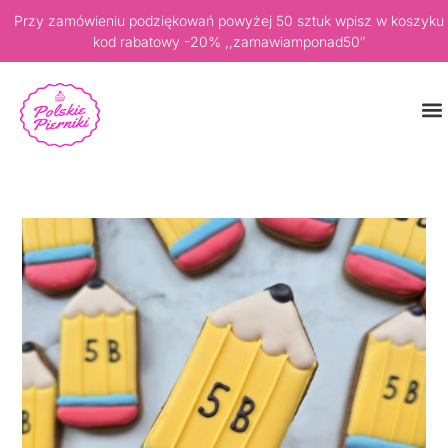
Przy zamówieniu podziękowań powyżej 50 sztuk wpisz w koszyku
kod rabatowy -20% ,,zamawiamponad50″