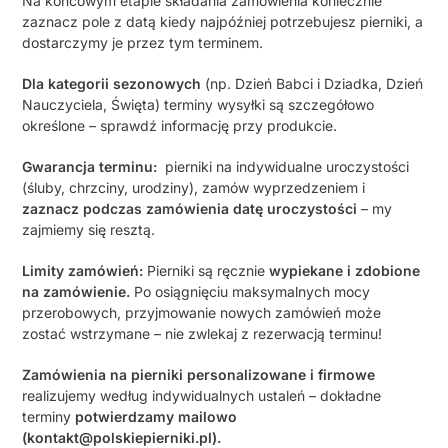
Na końcowym etapie składania zamówienia koniecznie
zaznacz pole z datą kiedy najpóźniej potrzebujesz pierniki, a
dostarczymy je przez tym terminem.
Dla kategorii sezonowych
(np. Dzień Babci i Dziadka, Dzień
Nauczyciela, Święta) terminy wysyłki są szczegółowo
określone – sprawdź informację przy produkcie.
Gwarancja terminu:
pierniki na indywidualne uroczystości
(śluby, chrzciny, urodziny), zamów wyprzedzeniem i
zaznacz podczas zamówienia datę uroczystości
– my
zajmiemy się resztą.
Limity zamówień:
Pierniki są ręcznie
wypiekane i zdobione
na zamówienie.
Po osiągnięciu maksymalnych mocy
przerobowych, przyjmowanie nowych zamówień może
zostać wstrzymane – nie zwlekaj z rezerwacją terminu!
Zamówienia na pierniki personalizowane i firmowe
realizujemy według indywidualnych ustaleń – dokładne
terminy
potwierdzamy mailowo
(kontakt@polskiepierniki.pl).