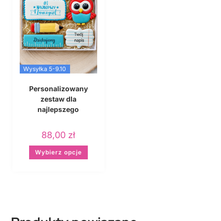
Wysyłka 5-9.10
Personalizowany
zestaw dla
najlepszego
nauczyciela – wersja 2
88,00
zł
Wybierz opcje