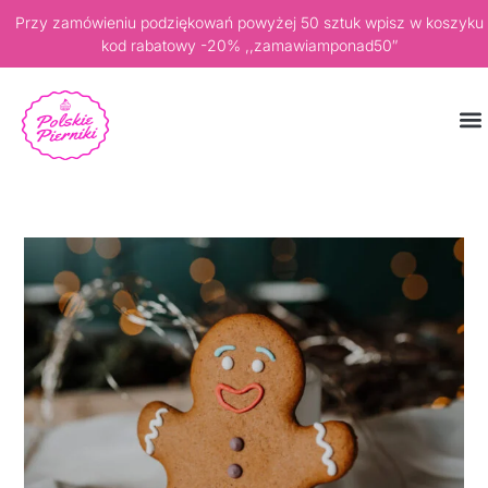
Przy zamówieniu podziękowań powyżej 50 sztuk wpisz w koszyku
kod rabatowy -20% ,,zamawiamponad50″