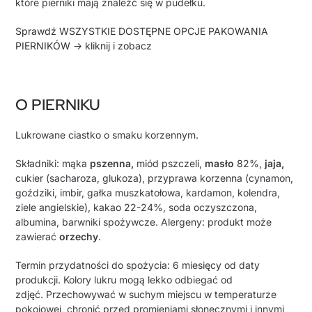
które pierniki mają znaleźć się w pudełku.
Sprawdź WSZYSTKIE DOSTĘPNE OPCJE PAKOWANIA
PIERNIKÓW -> kliknij i zobacz
O PIERNIKU
Lukrowane ciastko o smaku korzennym.
Składniki: mąka
pszenna,
miód pszczeli,
masło
82%,
jaja,
cukier (sacharoza, glukoza), przyprawa korzenna (
cynamon,
goździki, imbir, gałka muszkatołowa, kardamon, kolendra,
ziele angielskie
),
kakao 22-24%,
soda oczyszczona,
albumina, barwniki spożywcze.
Alergeny: produkt może
zawierać
orzechy
.
Termin przydatności do spożycia: 6 miesięcy od daty
produkcji.
Kolory lukru mogą lekko odbiegać od
zdjęć.
Przechowywać w suchym miejscu w temperaturze
pokojowej, chronić przed promieniami słonecznymi i innymi