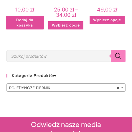
2
kartką z napisem
10,00
zł
25,00
zł
–
49,00
zł
34,00
zł
Dodaj do
Wybierz opcje
koszyka
Wybierz opcje
Kategorie Produktów
POJEDYNCZE PIERNIKI
×
Odwiedź nasze media