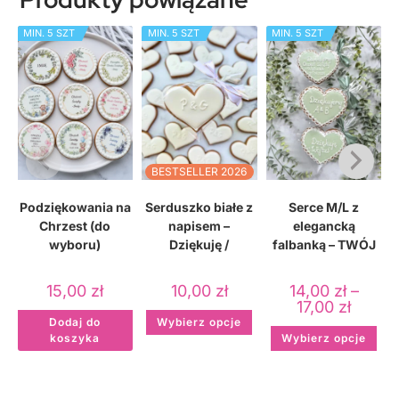
MIN. 5 SZT
MIN. 5 SZT
MIN. 5 SZT
BESTSELLER 2026
Podziękowania na
Serduszko białe z
Serce M/L z
Chrzest (do
napisem –
elegancką
p
wyboru)
Dziękuję /
falbanką – TWÓJ
Dziękujemy/
KOLOR
Inicjały/ Imię
15,00
zł
10,00
zł
14,00
zł
–
17,00
zł
Dodaj do
Wybierz opcje
koszyka
Wybierz opcje