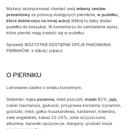
Możesz skomponować również swój
własny zestaw
prezentowy
za pomocą dostępnych pierników,
w pudełku,
które dobierzesz na innej aukcji
(kliknij tu żeby dodać
pudełko do koszyka).
W komentarzu do zamówienia wpisz,
które pierniki mają znaleźć się w pudełku.
Sprawdź WSZYSTKIE DOSTĘPNE OPCJE PAKOWANIA
PIERNIKÓW -> kliknij i zobacz
O PIERNIKU
Lukrowane ciastko o smaku korzennym.
Składniki: mąka
pszenna,
miód pszczeli,
masło
82%,
jaja,
cukier (sacharoza, glukoza), przyprawa korzenna (
cynamon,
goździki, imbir, gałka muszkatołowa, kardamon, kolendra,
ziele angielskie
),
kakao 22-24%,
soda oczyszczona,
albumina, barwniki spożywcze.
Alergeny: produkt może