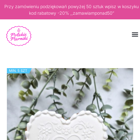
Przy zamówieniu podziękowań powyżej 50 sztuk wpisz w koszyku
kod rabatowy -20% ,,zamawiamponad50″
MIN. 5 SZT